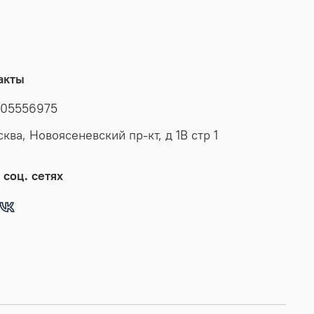
акты
05556975
сква, Новоясеневский пр-кт, д 1В стр 1
 соц. сетях