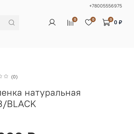
+78005556975
0
0
0
0 ₽
(0)
енка натуральная
3/BLACK