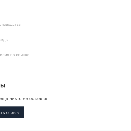
L
оизводства
ежды
елия по спинке
вы
еще никто не оставлял
ть отзыв