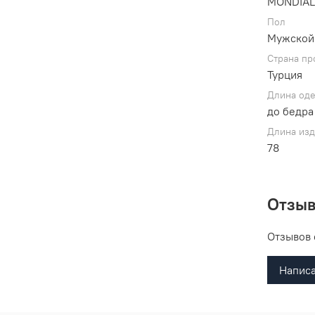
MONDIA
Пол
Мужской
Страна пр
Турция
Длина од
до бедра
Длина изд
78
Отзы
Отзывов 
Написа