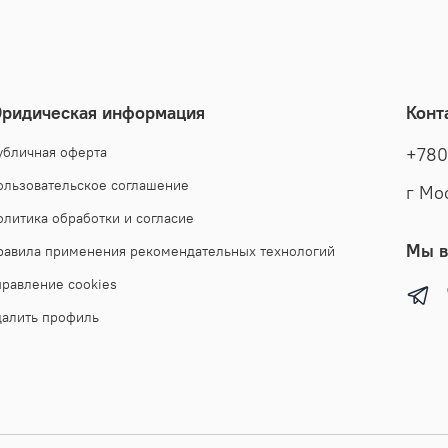
ридическая информация
Конт
убличная оферта
+780
ользовательское соглашение
г Мо
олитика обработки и согласие
Мы в
равила применения рекомендательных технологий
правление cookies
далить профиль