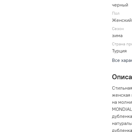
черный
Пол
Женский
Сезон
зима
Страна пр
Турция
Все хара
Опис
Стильная
женская 
на молни
MONDIAL 
дубленка
натураль
дубленка