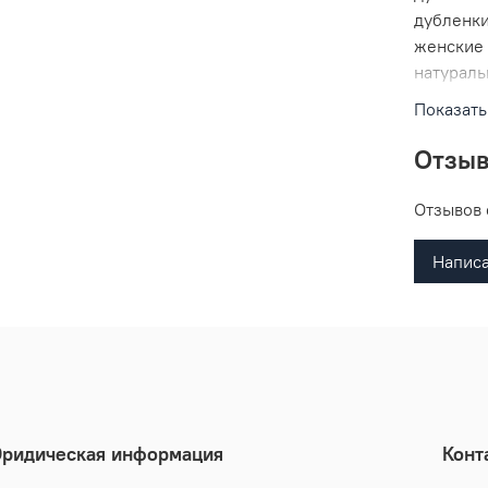
дубленки
женские 
натураль
дубленка
Показать
женская 
дубленка
Отзы
женская,
женские 
Отзывов 
дубленка
натурал
Написа
ридическая информация
Конт