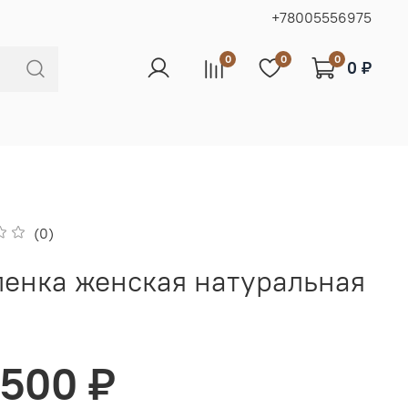
+78005556975
0
0
0
0 ₽
(0)
енка женская натуральная
 500 ₽