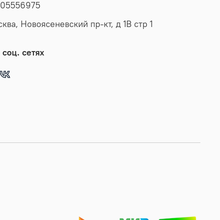
05556975
сква, Новоясеневский пр-кт, д 1В стр 1
 соц. сетях