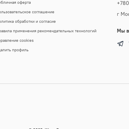
убличная оферта
+780
ользовательское соглашение
г Мо
олитика обработки и согласие
Мы в
равила применения рекомендательных технологий
правление cookies
далить профиль