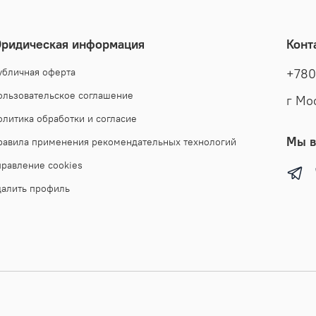
цвета, о
дизайном
ридическая информация
Конт
из матер
в большо
убличная оферта
+780
Эстетичн
ользовательское соглашение
г Мо
роста и 
брюками,
олитика обработки и согласие
худым, с
Мы в
равила применения рекомендательных технологий
верхней 
правление cookies
молодежн
мужская 
далить профиль
производ
высочайш
можете к