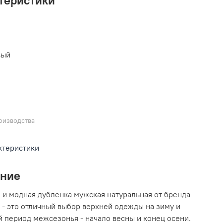
L
вый
оизводства
ктеристики
ание
 и модная дубленка мужская натуральная от бренда
- это отличный выбор верхней одежды на зиму и
 период межсезонья - начало весны и конец осени.