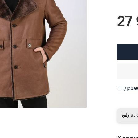
27
Добав
Выб
Харак