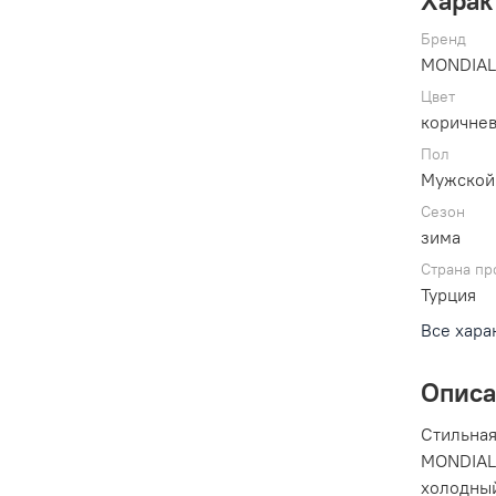
Бренд
MONDIA
Цвет
коричне
Пол
Мужской
Сезон
зима
Страна пр
Турция
Все хара
Опис
Стильная
MONDIAL 
холодный