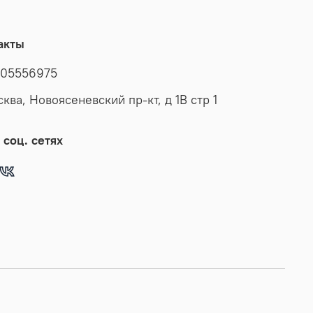
бладающее оптимальной длиной, лаконичным
 без лишних декоративных элементов, выполненное
акты
иалов, имеющих качество премиум - класса, доступно
м выборе размеров - от маленьких до плюс - сайз.
05556975
ая модель отлично смотрится на мужчинах любого
сква, Новоясеневский пр-кт, д 1В стр 1
комплекции, прекрасно будет смотреться как с
 так и с джинсами, подходит высоким и невысоким,
портивным и полным. Элегантный предмет мужской
 соц. сетях
одежды подойдет и для офисного стиля, и для
ых кэжуал образов. Дубленка, куртка зимняя
произведена в Турции. Благодаря опыту и мастерству
ителей, эта мужская дубленка демисезонная обладает
им качеством. У нас есть акции и распродажи, вы
упить наши товары в подарок со скидкой!