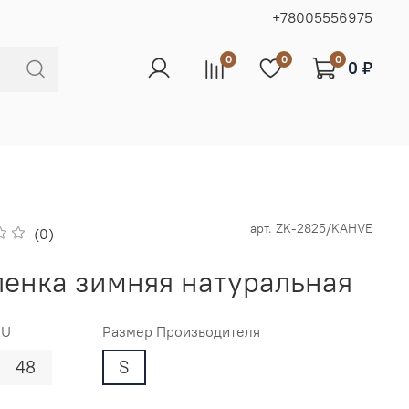
+78005556975
0
0
0
0 ₽
арт.
ZK-2825/KAHVE
(0)
енка зимняя натуральная
RU
Размер Производителя
48
S