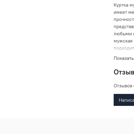
Куртка м
имеет ме
прочност
представ
любыми 
мужская 
подходит
позволяе
Показать
прохладн
лацканам
Отзы
карманах
изысканн
Отзывов 
солидный
возраста
Написа
удобство
дополнит
куртки с
прекрас
возрасто