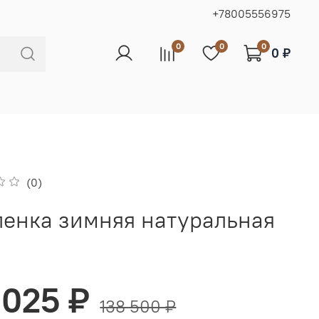
+78005556975
0
0
0
0 ₽
(0)
енка зимняя натуральная
 025 ₽
138 500 ₽