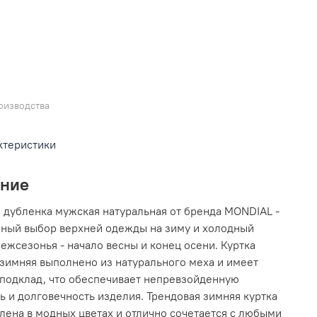
оизводства
ктеристики
ание
 дубленка мужская натуральная от бренда MONDIAL -
чный выбор верхней одежды на зиму и холодный
ежсезонья - начало весны и конец осени. Куртка
зимняя выполнено из натурального меха и имеет
подклад, что обеспечивает непревзойденную
ь и долговечность изделия. Трендовая зимняя куртка
лена в модных цветах и отлично сочетается с любыми