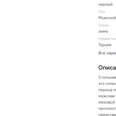
черный
Пол
Мужской
Сезон
зима
Страна пр
Турция
Все хара
Опис
Стильная
это отли
период м
мужская 
меховой 
прочност
представ