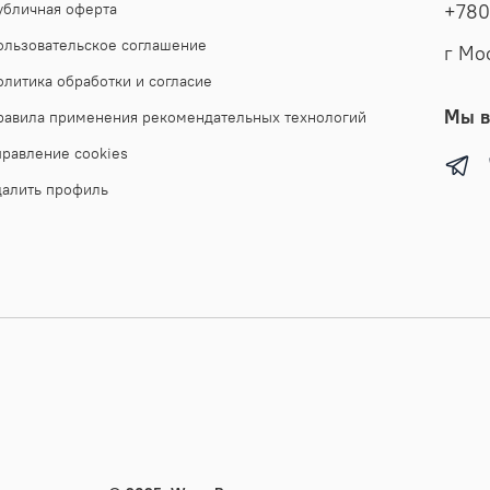
выборе р
убличная оферта
+780
модель о
ользовательское соглашение
г Мо
комплекц
с джинса
олитика обработки и согласие
спортивн
Мы в
равила применения рекомендательных технологий
одежды п
правление cookies
кэжуал о
произвед
далить профиль
производ
высочайш
можете к