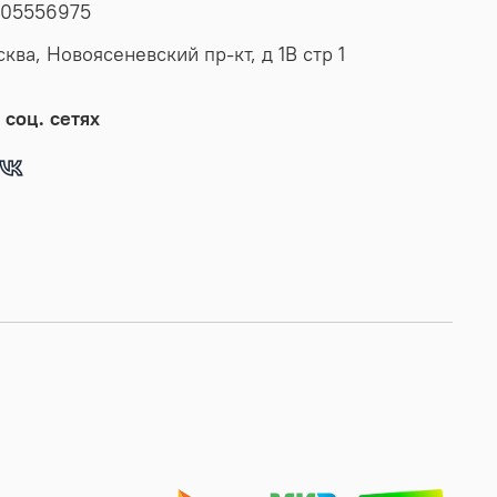
азмеров - от маленьких до плюс - сайз. Эстетичная
05556975
тлично смотрится на мужчинах любого роста и
сква, Новоясеневский пр-кт, д 1В стр 1
ии, прекрасно будет смотреться как с брюками, так и
ми, подходит высоким и невысоким, худым,
ым и полным. Элегантный предмет мужской верхней
 соц. сетях
одойдет и для офисного стиля, и для молодежных
бразов. Дубленка, куртка зимняя мужская
ена в Турции. Благодаря опыту и мастерству
ителей, эта мужская дубленка демисезонная обладает
им качеством. У нас есть акции и распродажи, вы
упить наши товары в подарок со скидкой!