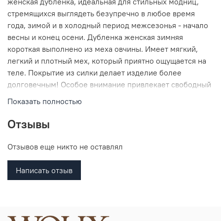
женская дубленка, идеальная для стильных модниц,
стремящихся выглядеть безупречно в любое время
года, зимой и в холодный период межсезонья - начало
весны и конец осени. Дубленка женская зимняя
короткая выполнено из меха овчины. Имеет мягкий,
легкий и плотный мех, который приятно ощущается на
теле. Покрытие из силки делает изделие более
долговечным! Особое внимание привлекает свободный
- прямой крой, декоративная строчка и мех яркого
Показать полностью
цвета, которые делают модель модной и эксклюзивной.
Спущенная линия плеч добавляет комфорта, а застежка
Отзывы
на молнии и трикотажные манжеты служат не только
функциональными элементами, но и оригинальной
Отзывов еще никто не оставлял
деталью дизайна. Несмотря на сложность конструкции,
пальто зимнее женское остается легким и комфортным.
Написать отзыв
Эта верхняя одежда прекрасно подойдет как для
девушек - автоледи, так и для женщин, предпочитающих
активный образ жизни. Модная дубленка женская
зимняя натуральная, пальто женское легко дополнит