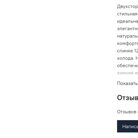
Двухстор
стильная
идеальна
элегантн
натураль
комфортн
спинке 1
холода. 
обеспечи
зимняя ж
удобно с
Показать
застежка
функцион
Отзы
комплект
более до
Отзывов 
дизайн д
Эта моде
Написа
стиль и 