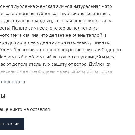
онняя дубленка женская зимняя натуральная - это
 и качественная дубленка - шуба женская зимняя,
я для стильных модниц, которая подчеркнет вашу
ость! Пальто зимнее женское выполнено из
ного меха овчина, что делает ее очень теплой и
ой для холодных дней зимой и осенью. Длина по
20см обеспечивает полное покрытие спины и бедер от
Несъемный и объемный капюшон с пуговицей и мех
вают дополнительную защиту от ветра. Дубленка
енская имеет свободный - оверсайз крой, которая
идит на фигуре и не сковывает движения. Двубортная
 полностью
 на кнопках и прорезные карманы добавляют
альности и удобства. Шубка очень теплая, в
вы
е идет пояс. Покрытие из "силки" делает изделие
лговечным. Классический внешний вид и стильный
еще никто не оставлял
елают эту дубленку элегантной и привлекательной.
ль зимней верхней одежды прекрасно сочетает в себе
ть отзыв
комфорт. Модная шуба зимняя, пальто женское легко