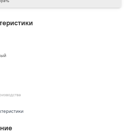
рать
теристики
L
вый
оизводства
ктеристики
ание