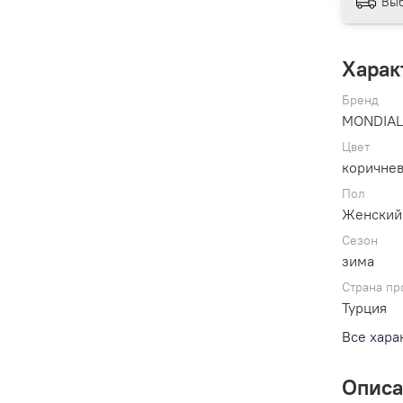
Выб
Харак
Бренд
MONDIA
Цвет
коричне
Пол
Женский
Сезон
зима
Страна пр
Турция
Все хара
Опис