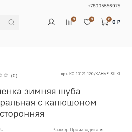
+78005556975
0
0
0
0 ₽
арт.
KC-10121-120/KAHVE-SILKI
(0)
ленка зимняя шуба
уральная с капюшоном
сторонняя
RU
Размер Производителя