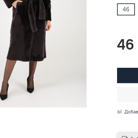
46
46
Добав