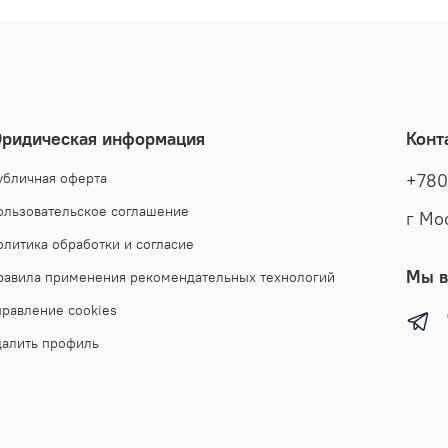
дополнит
прекрасн
Ее можно
нарядным
смотритс
фигуры, 
ридическая информация
Конт
джинсами
беремен
убличная оферта
+780
натураль
ользовательское соглашение
г Мо
лаконичн
выполнен
олитика обработки и согласие
класса, 
Мы в
равила применения рекомендательных технологий
шуба, же
правление cookies
бренда M
женская 
далить профиль
женские 
искусств
параметр
подарок!