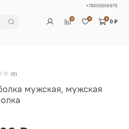
+78005556975
0
0
0
0 ₽
(0)
болка мужская, мужская
болка