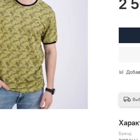
2 
Добав
Выб
Харак
Бренд