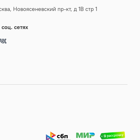
сква, Новоясеневский пр-кт, д 1В стр 1
 соц. сетях