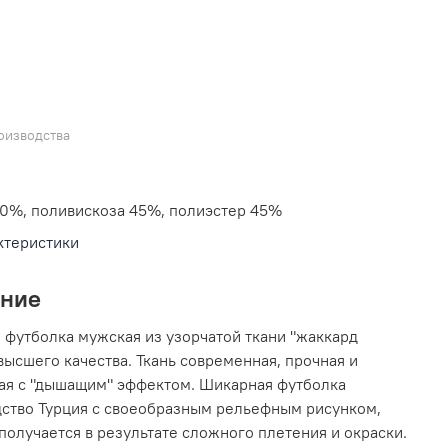
оизводства
10%, поливискоза 45%, полиэстер 45%
ктеристики
ание
 футболка мужская из узорчатой ткани "жаккард
высшего качества. Ткань современная, прочная и
ая с "дышащим" эффектом. Шикарная футболка
ство Турция с своеобразным рельефным рисунком,
получается в результате сложного плетения и окраски.