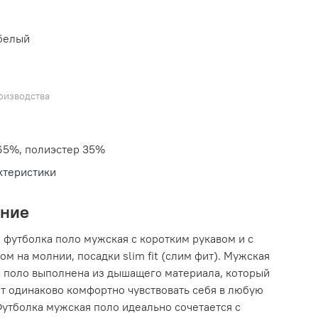
 белый
оизводства
65%, полиэстер 35%
ктеристики
ание
 футболка поло мужская с коротким рукавом и с
ом на молнии, посадки slim fit (слим фит). Мужская
 поло выполнена из дышащего материала, который
т одинаково комфортно чувствовать себя в любую
Футболка мужская поло идеально сочетается с