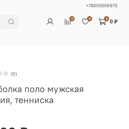
+78005556975
0
0
0
0 ₽
(0)
болка поло мужская
ия, тенниска