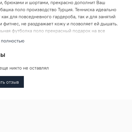
, брюками и шортами, прекрасно дополнит Ваш
убашка поло производство Турция. Тенниска идеально
 как для повседневного гардероба, так и для занятий
и фитнес, не раздражает кожу и позволяет ей дышать.
ьная футболка поло прекрасный подарок на все
и.
 полностью
вы
еще никто не оставлял
ть отзыв