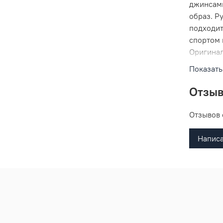
джинсами
образ. Р
подходит
спортом 
Оригинал
праздник
Показать
Отзы
Отзывов 
Написа