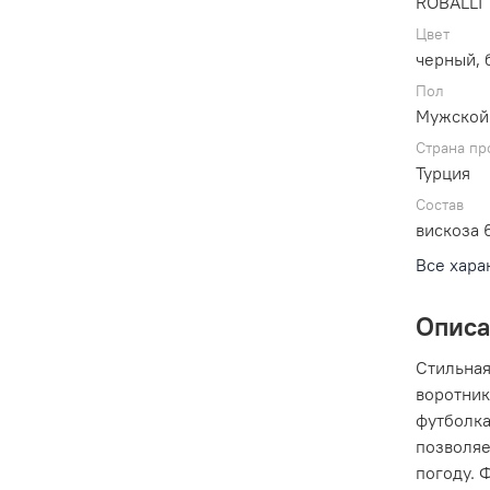
ROBALLI
Цвет
черный,
Пол
Мужской
Страна пр
Турция
Состав
вискоза 
Все хара
Опис
Стильная
воротник
футболка
позволяе
погоду. 