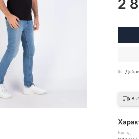
2 
Добав
Выб
Харак
Бренд