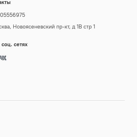
акты
05556975
сква, Новоясеневский пр-кт, д 1В стр 1
 соц. сетях