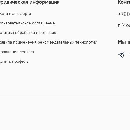
ридическая информация
Конт
убличная оферта
+780
ользовательское соглашение
г Мо
олитика обработки и согласие
Мы в
равила применения рекомендательных технологий
правление cookies
далить профиль