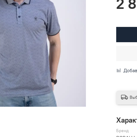
2 
Добав
Выб
Харак
Бренд