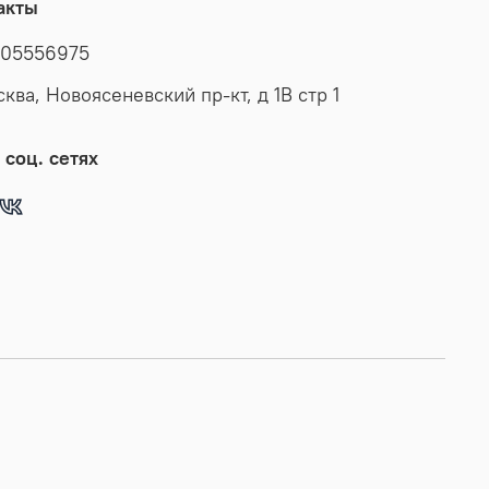
акты
05556975
сква, Новоясеневский пр-кт, д 1В стр 1
 соц. сетях