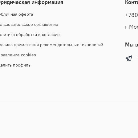
ридическая информация
Конт
убличная оферта
+780
ользовательское соглашение
г Мо
олитика обработки и согласие
Мы в
равила применения рекомендательных технологий
правление cookies
далить профиль