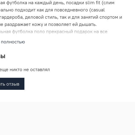
ая футболка на каждый день, посадки slim fit (слим
еально подходит как для повседневного (casual
гардероба, деловой стиль, так и для занятий спортом и
не раздражает кожу и позволяет ей дышать.
ьная футболка поло прекрасный подарок на все
и.
 полностью
вы
еще никто не оставлял
ть отзыв