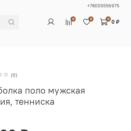
+78005556975
0
0
0
0 ₽
(0)
болка поло мужская
ия, тенниска