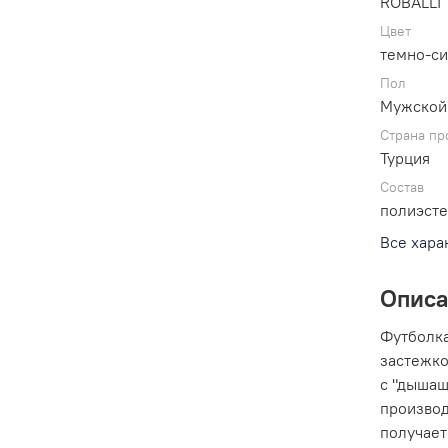
ROBALLI
Цвет
темно-с
Пол
Мужской
Страна пр
Турция
Состав
полиэсте
Все хара
Опис
Футболка
застежко
с "дышащ
производ
получает