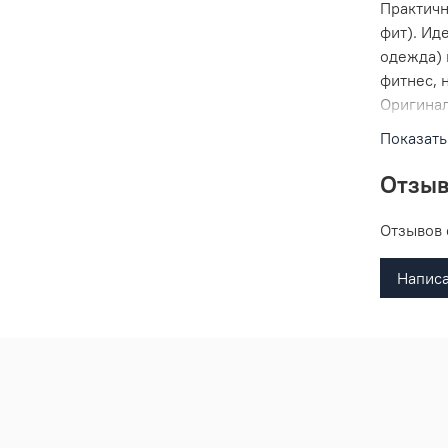
Практичн
фит). Ид
одежда) 
фитнес, 
Оригинал
праздник
Показать
Отзы
Отзывов 
Написа