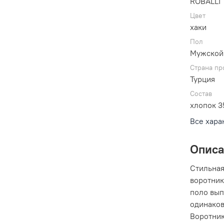
ROBALLI
Цвет
хаки
Пол
Мужской
Страна пр
Турция
Состав
хлопок 3
Все хара
Опис
Стильная
воротник
поло вып
одинаков
Воротник