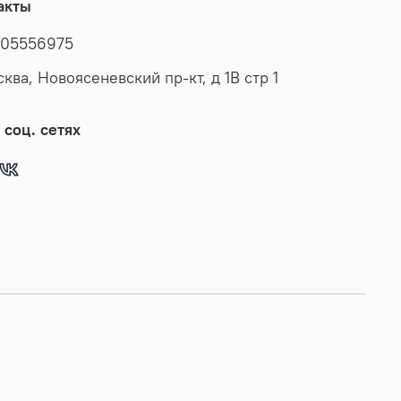
акты
05556975
сква, Новоясеневский пр-кт, д 1В стр 1
 соц. сетях