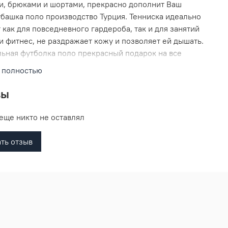
, брюками и шортами, прекрасно дополнит Ваш
убашка поло производство Турция. Тенниска идеально
 как для повседневного гардероба, так и для занятий
и фитнес, не раздражает кожу и позволяет ей дышать.
ьная футболка поло прекрасный подарок на все
и.
 полностью
вы
еще никто не оставлял
ть отзыв