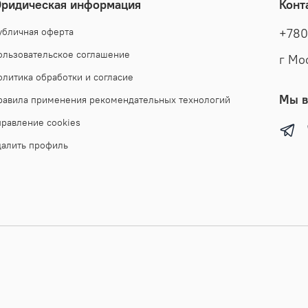
ридическая информация
Конт
убличная оферта
+780
ользовательское соглашение
г Мо
олитика обработки и согласие
Мы в
равила применения рекомендательных технологий
правление cookies
далить профиль