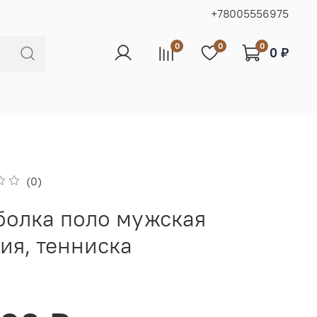
+78005556975
0
0
0
0 ₽
(0)
болка поло мужская
ия, тенниска