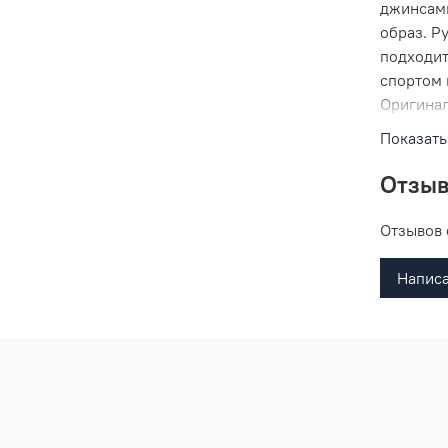
джинсами
образ. Р
подходит
спортом 
Оригинал
праздник
Показать
Отзы
Отзывов 
Написа