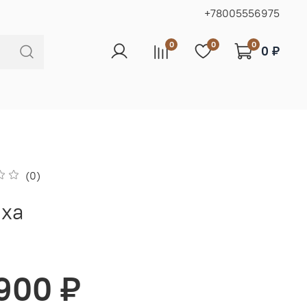
+78005556975
0
0
0
0 ₽
(0)
уха
 900 ₽