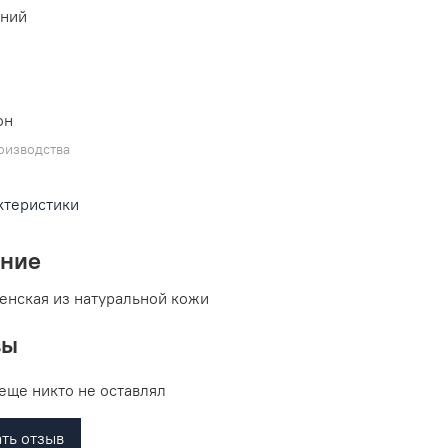
иний
он
оизводства
ктеристики
ание
енская из натуральной кожи
вы
еще никто не оставлял
ть отзыв