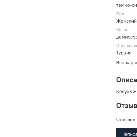
темно-с
Пол
Женский
Сезон
демисез
Страна пр
Турция
Все хара
Опис
Косуха ж
Отзы
Отзывов 
Написа