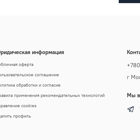
ридическая информация
Конт
убличная оферта
+780
ользовательское соглашение
г Мо
олитика обработки и согласие
Мы в
равила применения рекомендательных технологий
правление cookies
далить профиль