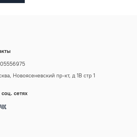
акты
05556975
сква, Новоясеневский пр-кт, д 1В стр 1
 соц. сетях