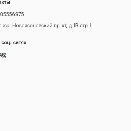
акты
ть. Кожаные куртки лучше, чем любая джинсовая или
ная одежда благодаря своей эксклюзивности и
05556975
 качеству материала. Эта куртка летняя мужская -
сква, Новоясеневский пр-кт, д 1В стр 1
 выбор для тех, кто ценит качество и комфорт. Куртка
кожаная прекрасно будет смотреться как с
ами и спортивным стилем, так и с брюками и
 соц. сетях
, впишется практически в любой стиль -
вный, городской, офисный и вечерний. Предлагаем
выбор моделей одежды, длинные и короткие в
со скидкой! В наличии широкая размерная сетка
ая большие размеры комфортной одежды. У нас есть
распродажи, вы можете купить наши товары в подарок
ой!