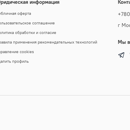
ридическая информация
Конт
надежнос
текстиль
убличная оферта
+780
высокому
ользовательское соглашение
г Мо
отличный
мужская 
олитика обработки и согласие
кроссовк
Мы в
равила применения рекомендательных технологий
рубашкой
правление cookies
повседне
широкий 
далить профиль
подарок 
включающ
акции и 
со скидк