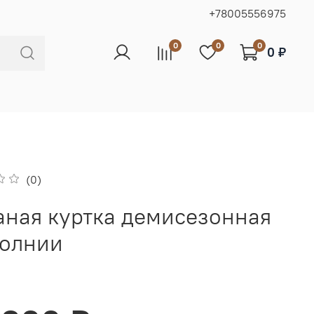
+78005556975
0
0
0
0 ₽
(0)
ная куртка демисезонная
молнии