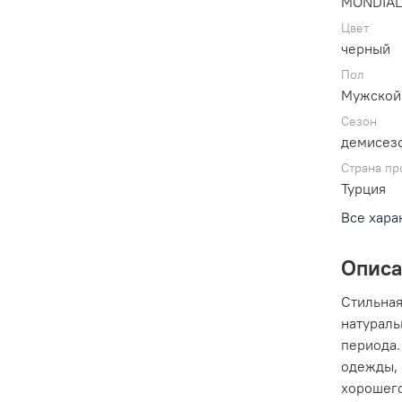
MONDIA
Цвет
черный
Пол
Мужской
Сезон
демисез
Страна пр
Турция
Все хара
Опис
Стильная
натураль
периода.
одежды, 
хорошего