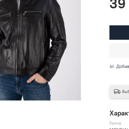
39
Добав
Выб
Харак
Бренд