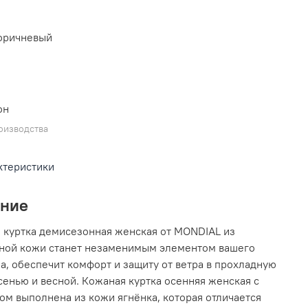
L
коричневый
он
оизводства
ктеристики
ание
 куртка демисезонная женская от MONDIAL из
ной кожи станет незаменимым элементом вашего
а, обеспечит комфорт и защиту от ветра в прохладную
сенью и весной. Кожаная куртка осенняя женская с
м выполнена из кожи ягнёнка, которая отличается