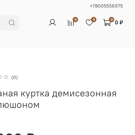
+78005556975
0
0
0
0 ₽
(0)
ная куртка демисезонная
апюшоном