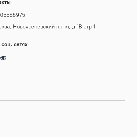
акты
вания. Куртка осенняя весенняя женская произведена
 по последнему слову технологий. Благодаря опыту
05556975
ителей бренда MONDIAL, эта куртка женская обладает
сква, Новоясеневский пр-кт, д 1В стр 1
им качеством и сочетает в себе стиль и надежность.
одежда из натуральных материалов выгодно
ся от текстильных и джинсовых моделей своим
 соц. сетях
ным видом и прочностью, легко обеспечивают защиту
оды осенью и летом. Предлагаем широкий выбор
верхней одежды, куртки женские длинные и
, приталенные и оверсайз в подарок на юбилей или
дения со скидкой на странице бренда! В наличии
 размерная сетка включающая большие размеры
ной одежды!