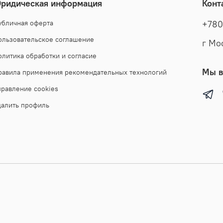
ридическая информация
Конт
использо
в Турции
убличная оферта
+780
производ
ользовательское соглашение
г Мо
высочайш
Верхняя 
олитика обработки и согласие
отличает
Мы в
равила применения рекомендательных технологий
благород
правление cookies
от непог
моделей 
далить профиль
короткие
день рож
широкая
комфорт