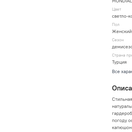
MONDIA
Цвет
светло-
Пол
Женский
Сезон
демисез
Страна пр
Турция
Все хара
Опис
Стильная
натураль
гардероб
погоду о
капюшоно