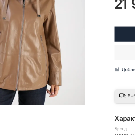
21
Добав
Выб
Харак
Бренд