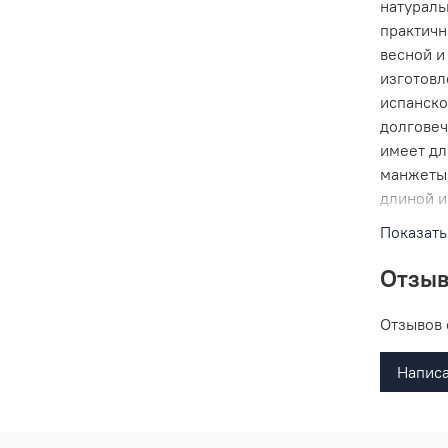
натураль
практичн
весной и
изготовл
испанско
долговеч
имеет дл
манжеты,
длиной и
классиче
Показать
лето. За
функцион
Отзы
куртки. 
придают 
Отзывов 
впишется
мужчины 
Написа
Трендова
материал
подойдет