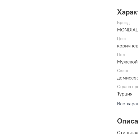
Харак
Бренд
MONDIA
Цвет
коричне
Пол
Мужской
Сезон
демисезо
Страна пр
Турция
Все хара
Опис
Стильная