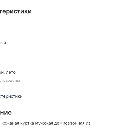
теристики
L
вый
н, лето
оизводства
ктеристики
ание
 кожаная куртка мужская демисезонная из