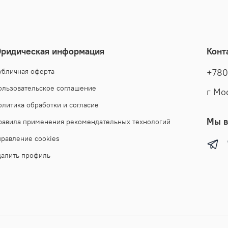
Рекомен
замши. К
Турции, 
одежды. 
ридическая информация
Конт
производ
обладает
убличная оферта
+780
или текс
ользовательское соглашение
г Мо
Куртка д
практичн
олитика обработки и согласие
куртка з
Мы в
равила применения рекомендательных технологий
будет см
правление cookies
и с брюк
стиль - 
далить профиль
размерн
одежды! 
наши тов