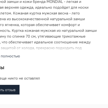
ной замши и кожи бренда MONDIAL - легкая и
ая верхняя одежда, идеально подойдет для носки
 летом. Кожаная куртка мужская весна - лето
ена из высококачественной натуральной замши
го ягненка, которая обеспечивает комфорт и
ность. Куртка кожаная мужская из натуральной замши
ину по спинке 70 см, утягивающие трикотажные
 что обеспечивает идеальное соотношение между
 защитой от холода, прекрасно подходить под
ский и повседневный стиль одежды в прохлодное
 полностью
стежка на молнии и прорезные карманы добавляют
альности и практичности в использовании данной
вы
Стильный воротник стойка, вставки из кожи и фактура
куртке уникальность и изысканность, идеально
еще никто не оставлял
 в деловой стиль и дополнит солидный образ
или парня подростка независимо от возраста.
ть отзыв
я куртка весенняя мужская из премиального
а подарит вам защиту от дождя и ветра и прекрасно
 для повседневных прогулок и хождения на работу.