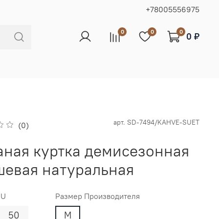
+78005556975
0
0
0
0 ₽
арт.
SD-7494/KAHVE-SUET
(0)
ная куртка демисезонная
шевая натуральная
RU
Размер Производителя
50
M