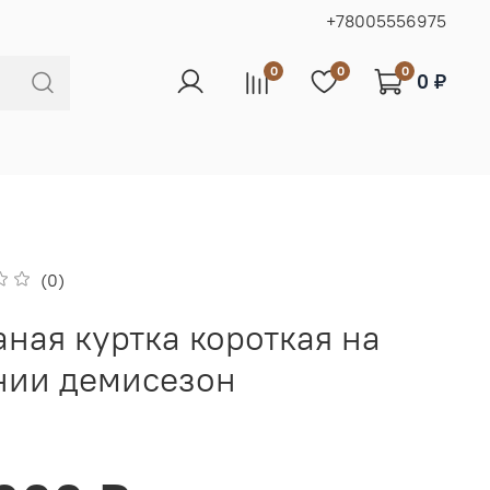
+78005556975
0
0
0
0 ₽
(0)
ная куртка короткая на
нии демисезон