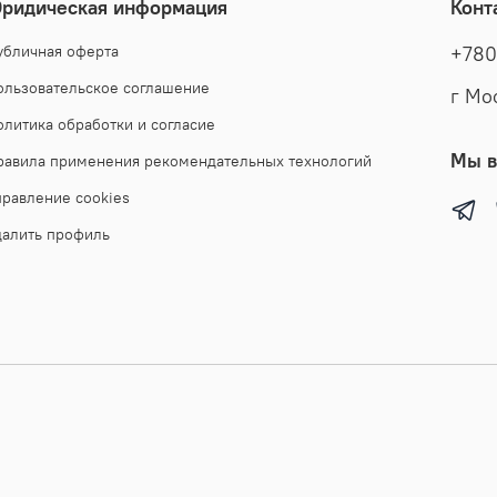
ридическая информация
Конт
обычной 
рассмотр
убличная оферта
+780
Все сов
ользовательское соглашение
г Мо
по досто
с особым
олитика обработки и согласие
весна - 
Мы в
равила применения рекомендательных технологий
воротник
правление cookies
куртке у
любой ст
далить профиль
независи
есть акц
подарок 