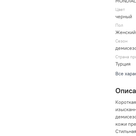
MONDIA
Цвет
черный
Пол
Женский
Сезон
демисез
Страна пр
Турция
Все хара
Опис
Короткая
изысканн
демисезо
кожи пре
Стильная