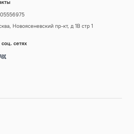
акты
вечерней прогулки и на каждый день. Ее даже можно
еть в виде милого презента для дорогих сердцу дам.
05556975
ременные модницы непременно оценят этот сюрприз
сква, Новоясеневский пр-кт, д 1В стр 1
инству. Каждая деталь этой кожаной куртки выполнена
 вниманием к качеству материалов. Куртка женская
осень имеет длину по спинке 55см. Классический
 соц. сетях
 стойка с кнопкой, гладкая кожа, фурнитура придают
никальность и изысканность, идеально впишется в
иль и дополнит образ женщины или девочки,
мо от возраста. Страна производства - Турция. У нас
ии и распродажи, вы можете купить наши товары в
со скидкой!