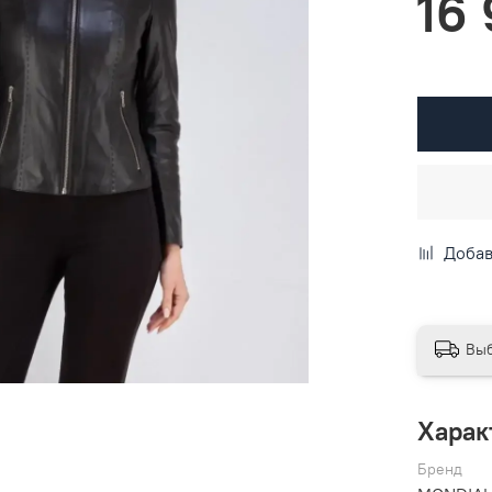
16
Добав
Выб
Харак
Бренд