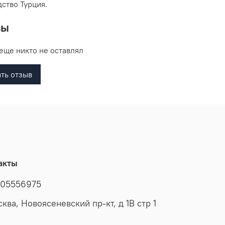
ство Турция.
вы
еще никто не оставлял
ть отзыв
акты
05556975
сква, Новоясеневский пр-кт, д 1В стр 1