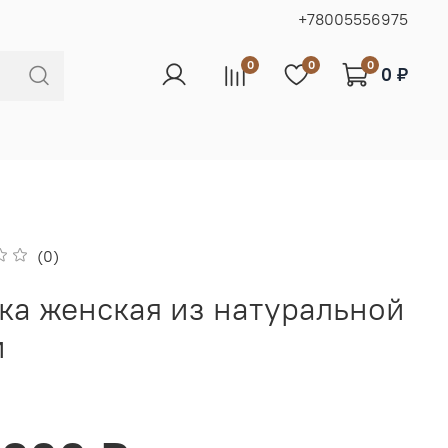
+78005556975
0
0
0
0 ₽
(0)
ка женская из натуральной
и