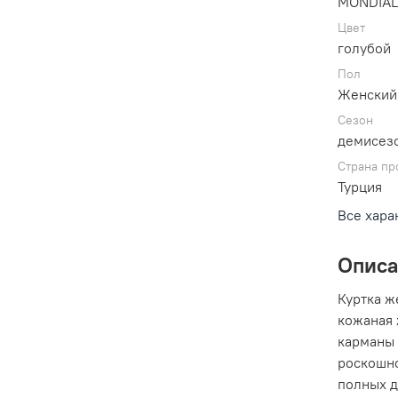
MONDIA
Цвет
голубой
Пол
Женский
Сезон
демисез
Страна пр
Турция
Все хара
Опис
Куртка ж
кожаная 
карманы 
роскошно
полных д