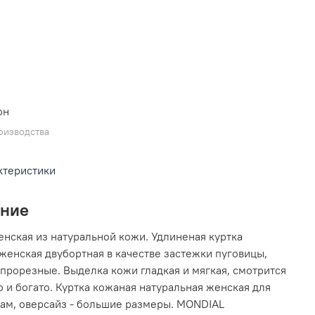
L
он
оизводства
ктеристики
ание
енская из натуральной кожи. Удлиненая куртка
женская двубортная в качестве застежки пуговицы,
прорезные. Выделка кожи гладкая и мягкая, смотрится
 и богато. Куртка кожаная натуральная женская для
ам, оверсайз - большие размеры. MONDIAL