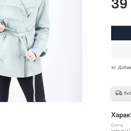
39
Добав
Выб
Харак
Бренд