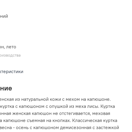
L
иний
н, лето
оизводства
ктеристики
ание
енская из натуральной кожи с мехом на капюшоне.
куртка с капюшоном с опушкой из меха лисы. Куртка
нная женская капюшон не отстегивается, меховая
а капюшоне съемная на кнопках. Классическая куртка
весна - осень с капюшоном демисезонная с застежкой