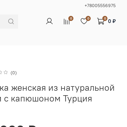
+78005556975
0
0
0
0 ₽
(0)
ка женская из натуральной
и с капюшоном Турция