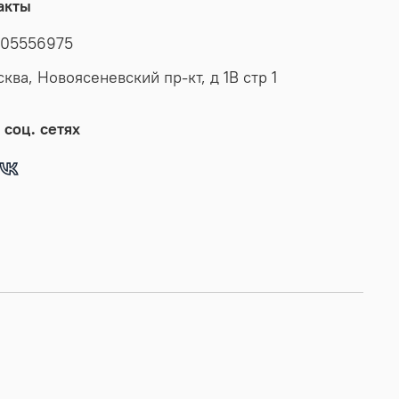
акты
05556975
сква, Новоясеневский пр-кт, д 1В стр 1
 соц. сетях