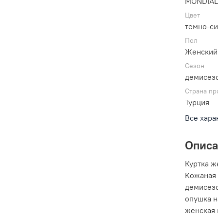
MONDIA
Цвет
темно-с
Пол
Женский
Сезон
демисезо
Страна пр
Турция
Все хара
Опис
Куртка ж
Кожаная 
демисезо
опушка н
женская 