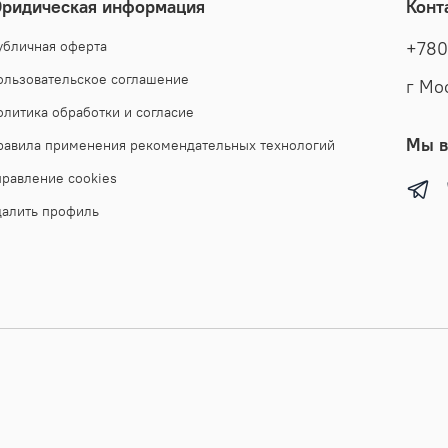
ридическая информация
Конт
убличная оферта
+780
ользовательское соглашение
г Мо
олитика обработки и согласие
Мы в
равила применения рекомендательных технологий
правление cookies
далить профиль