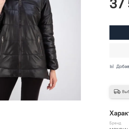
37
Добав
Выб
Харак
Бренд