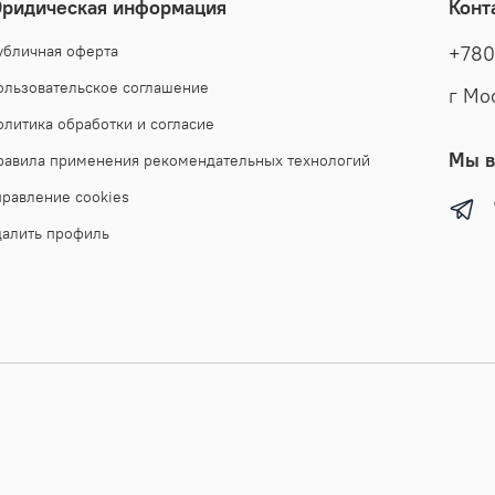
ридическая информация
Конт
убличная оферта
+780
ользовательское соглашение
г Мо
олитика обработки и согласие
Мы в
равила применения рекомендательных технологий
правление cookies
далить профиль