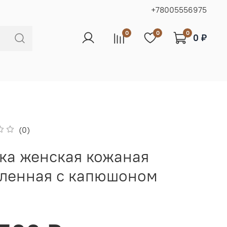
+78005556975
0
0
0
0 ₽
(0)
ка женская кожаная
пленная с капюшоном