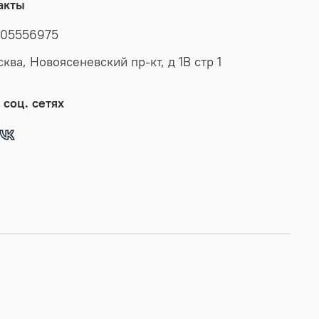
акты
05556975
сква, Новоясеневский пр-кт, д 1В стр 1
 соц. сетях