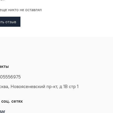
еще никто не оставлял
ть отзыв
акты
05556975
сква, Новоясеневский пр-кт, д 1В стр 1
 соц. сетях