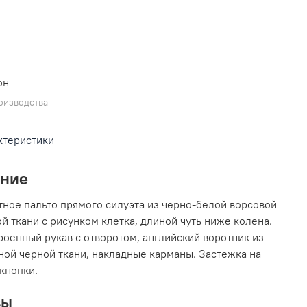
он
оизводства
ктеристики
ание
ное пальто прямого силуэта из черно-белой ворсовой
й ткани с рисунком клетка, длиной чуть ниже колена.
оенный рукав с отворотом, английский воротник из
ной черной ткани, накладные карманы. Застежка на
кнопки.
вы