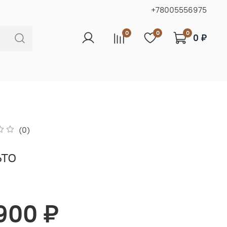
+78005556975
0
0
0
0 ₽
(0)
то
 900 ₽