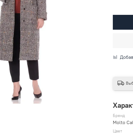
Добав
Выб
Харак
Бренд
Molto Ca
Цвет