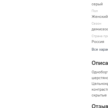
серый
Пол
Женский
Сезон
демисез
Страна пр
Россия
Все хара
Опис
Одноборт
шерстяно
Цельнокр
контраст
скрытые 
Отзы