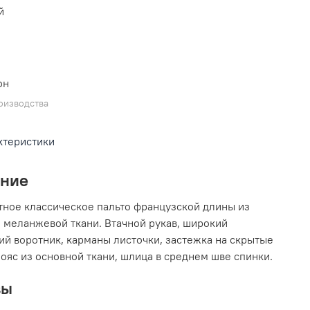
й
он
оизводства
ктеристики
ание
ное классическое пальто французской длины из
 меланжевой ткани. Втачной рукав, широкий
ий воротник, карманы листочки, застежка на скрытые
пояс из основной ткани, шлица в среднем шве спинки.
вы