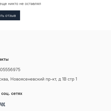
еще никто не оставлял
ть отзыв
акты
05556975
сква, Новоясеневский пр-кт, д 1В стр 1
 соц. сетях