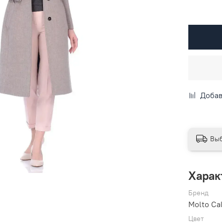
Добав
Выб
Харак
Бренд
Molto Ca
Цвет