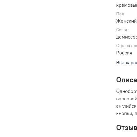
кремовы
Пол
Женский
Сезон
демисез
Страна пр
Россия
Все хара
Опис
Одноборт
ворсовой
английск
кнопки, 
Отзы