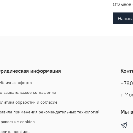
Отзывов 
Написа
ридическая информация
Конт
убличная оферта
+780
ользовательское соглашение
г Мо
олитика обработки и согласие
Мы в
равила применения рекомендательных технологий
правление cookies
далить профиль