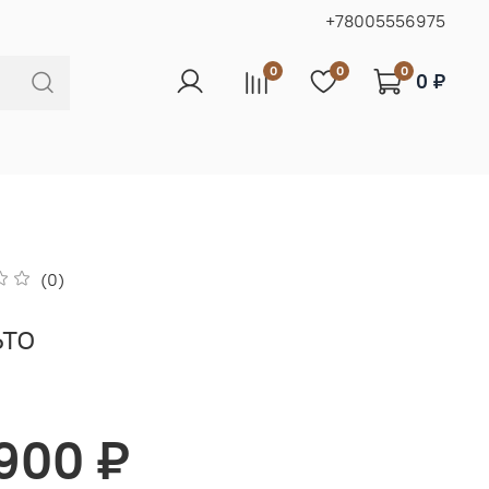
+78005556975
0
0
0
0 ₽
(0)
то
 900 ₽