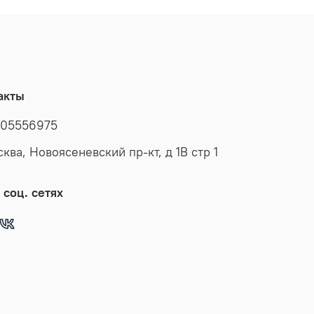
акты
05556975
сква, Новоясеневский пр-кт, д 1В стр 1
 соц. сетях