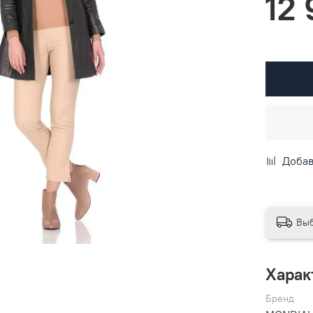
12
Добав
Выб
Харак
Бренд