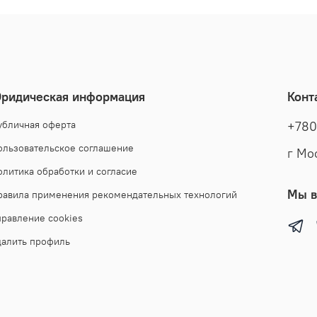
ридическая информация
Конт
убличная оферта
+780
ользовательское соглашение
г Мо
олитика обработки и согласие
Мы в
равила применения рекомендательных технологий
правление cookies
далить профиль