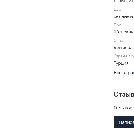
MONDIA
Цвет
зеленый
Пол
Женский
Сезон
демисез
Страна пр
Турция
Все хара
Отзы
Отзывов 
Написа