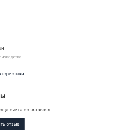
L
он
оизводства
ктеристики
вы
еще никто не оставлял
ть отзыв