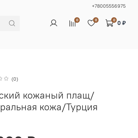
+78005556975
0
0
0
0 ₽
(0)
ский кожаный плащ/
ральная кожа/Турция